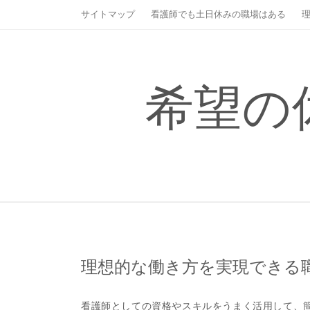
Skip
サイトマップ
看護師でも土日休みの職場はある
to
content
希望の
理想的な働き方を実現できる
看護師としての資格やスキルをうまく活用して、